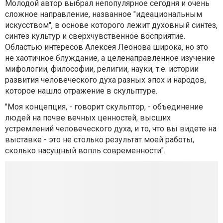
Молодой автор выбрал непопулярное сегодня и очень
сложное направление, названное "идеациональным
искусством", в основе которого лежит духовный синтез,
синтез культур и сверхчувственное восприятие.
Областью интересов Алексея Леонова широка, но это
не хаотичное блуждание, а целенаправленное изучение
мифологии, философии, религии, науки, т.е. истории
развития человеческого духа разных эпох и народов,
которое нашло отражение в скульптуре.
"Моя концепция, - говорит скульптор, - объединение
людей на почве вечных ценностей, высших
устремлений человеческого духа, и то, что вы видете на
выставке - это не столько результат моей работы,
сколько насущный вопль современности".