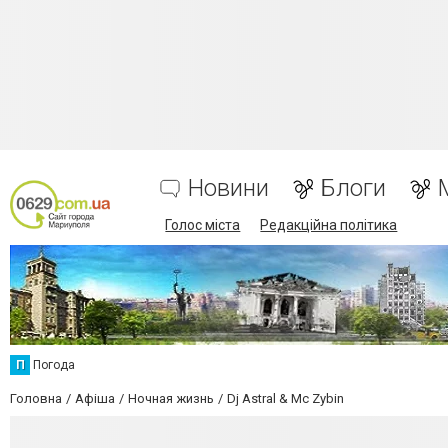
Новини
Блоги
Голос міста
Редакційна політика
П
Погода
Головна
Афіша
Ночная жизнь
Dj Astral & Mc Zybin