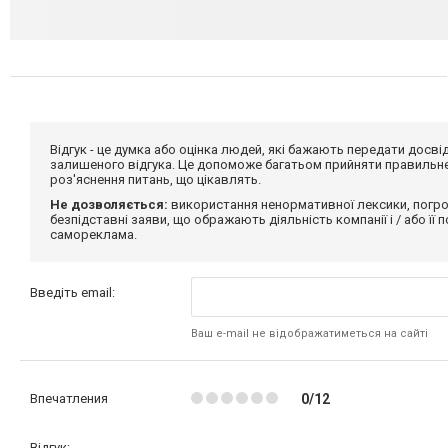
Відгук - це думка або оцінка людей, які бажають передати дос
залишеного відгука. Це допоможе багатьом прийняти правильне 
роз'яснення питань, що цікавлять.
Не дозволяється:
використання ненормативної лексики, погро
безпідставні заяви, що ображають діяльність компанії і / або її
самореклама.
Введіть email:
Ваш e-mail не відображатиметься на сайті
Впечатления
0/12
Відгук: