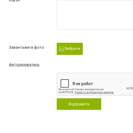
Завантажити фото:
Вибрати
Авторизуватись
Відправити