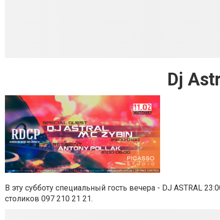
Dj Ast
В эту субботу специальный гость вечера -
DJ ASTRAL
23:0
столиков
097 210 21 21
.