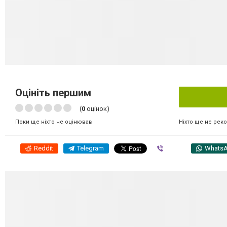
Оцініть першим
(
0
оцінок)
Ніхто ще не рек
Поки ще ніхто не оцінював
Reddit
Telegram
Viber
Whats