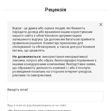
Рецензія
Відгук - це думка або оцінка людей, які бажають
передати досвід або враження іншим користувачам
нашого сайту з обов'язковою аргументацією
залишеного відгука. Це допоможе багатьом прийняти
правильне рішення. Коментарі призначені для
спілкування та обговорення, а також для роз'яснення
питань, що цікавлять.
Не дозволяється:
використання ненормативної
лексики, погроз або образ; безпосереднє порівняння з
іншими конкуруючими компаніями; безпідставні заяви,
що ображають діяльність компанії і / або її послуги;
розміщення посилань на сторонні інтернет-ресурси;
реклама та самореклама.
Введіть email:
Ваш e-mail не відображатиметься на сайті
або
Авторизуйтесь
для написання відгуку