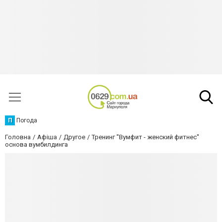
П
Погода
Головна
Афіша
Другое
Тренинг ''Вумфит - женский фитнес''
основа вумбилдинга