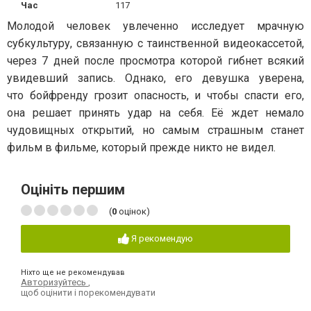
Час
117
Молодой человек увлеченно исследует мрачную
субкультуру, связанную с таинственной видеокассетой,
через 7 дней после просмотра которой гибнет всякий
увидевший запись. Однако, его девушка уверена,
что бойфренду грозит опасность, и чтобы спасти его,
она решает принять удар на себя. Её ждет немало
чудовищных открытий, но самым страшным станет
фильм в фильме, который прежде никто не видел.
Оцініть першим
(
0
оцінок)
Я рекомендую
Ніхто ще не рекомендував
Авторизуйтесь
,
щоб оцінити і порекомендувати