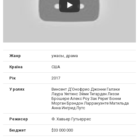
Жанр
ужасы, драма
Країна
США
Рік
2017
У ролях
Винсент Д’Онофрио Джонни Галэки
Лаура Уиггинс Эйми Тигарден Лиззи
Брошере Алекс Роу Зак Рериг Бонни
Морган Брэндон Ларракуэнте Матильда
Анна Ингрид Лутс
Режисер
Ф. Хавьер Гутьеррес
Бюджет
$33 000 000