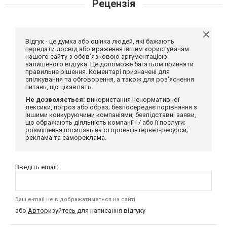
Рецензія
Відгук - це думка або оцінка людей, які бажають
передати досвід або враження іншим користувачам
нашого сайту з обов'язковою аргументацією
залишеного відгука. Це допоможе багатьом прийняти
правильне рішення. Коментарі призначені для
спілкування та обговорення, а також для роз'яснення
питань, що цікавлять.
Не дозволяється:
використання ненормативної
лексики, погроз або образ; безпосереднє порівняння з
іншими конкуруючими компаніями; безпідставні заяви,
що ображають діяльність компанії і / або її послуги;
розміщення посилань на сторонні інтернет-ресурси;
реклама та самореклама.
Введіть email:
Ваш e-mail не відображатиметься на сайті
або
Авторизуйтесь
для написання відгуку