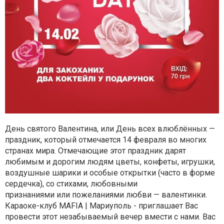
День святого Валентина, или День всех влюблённых —
праздник, который
отмечается 14 февраля во многих
странах мира. Отмечающие этот праздник
дарят
любимым и дорогим людям цветы, конфеты, игрушки,
воздушные шарики
и особые открытки (часто в форме
сердечка), со стихами, любовными
признаниями или пожеланиями любви — валентинки.
Караоке-клуб MAFIA |
Мариуполь - приглашает Вас
провести этот незабываемый вечер вмести с
нами. Вас