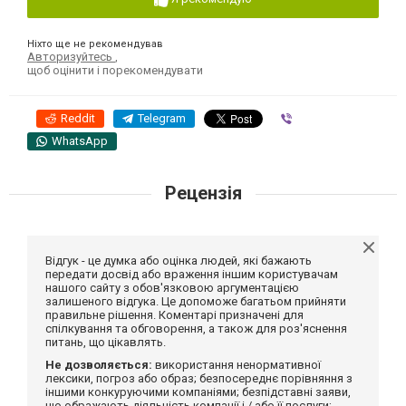
Ніхто ще не рекомендував
Авторизуйтесь
,
щоб оцінити і порекомендувати
Reddit
Telegram
Viber
WhatsApp
Рецензія
Відгук - це думка або оцінка людей, які бажають
передати досвід або враження іншим користувачам
нашого сайту з обов'язковою аргументацією
залишеного відгука. Це допоможе багатьом прийняти
правильне рішення. Коментарі призначені для
спілкування та обговорення, а також для роз'яснення
питань, що цікавлять.
Не дозволяється:
використання ненормативної
лексики, погроз або образ; безпосереднє порівняння з
іншими конкуруючими компаніями; безпідставні заяви,
що ображають діяльність компанії і / або її послуги;