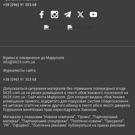
+38 (096) 91 303 68
Віримо в повернення до Маріуполя
info@0629.com.ua
Журналисты сайта
+38 (096) 91 303 68
Допускається цитування матеріалів без отримання попередньої згоди
0629.com.ua за умови розміщення в тексті обов'язкового посилання на
0629.com.ua - Сайт міста Маріуполя. Для інтернет-видань обов'язкове
розміщення прямого, відкритого для пошукових систем гіперпосилання
на цитовані статті не нижче другого абзацу в тексті або в якості джерела.
Порушення виняткових прав переслідується Законом.
Матеріали з плашками "Новини компаній", "Промо", "Партнерський
матеріал", "Партнерський спецпроєкт", "Політичні новини", "Пресреліз",
"PR", "Офіційно", "Політична реклама" публікуються на правах реклами.