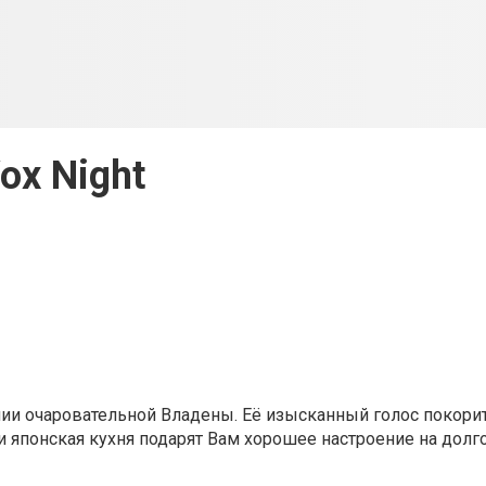
ox Night
нии очаровательной Владены. Её изысканный голос покори
и японская кухня подарят Вам хорошее настроение на долг