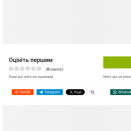
Оцініть першим
(
0
оцінок)
Ніхто ще не рек
Поки ще ніхто не оцінював
Reddit
Telegram
Viber
Whats