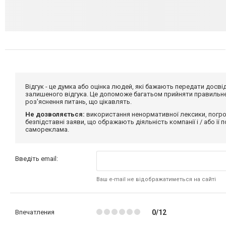
Відгук - це думка або оцінка людей, які бажають передати дос
залишеного відгука. Це допоможе багатьом прийняти правильне 
роз'яснення питань, що цікавлять.
Не дозволяється:
використання ненормативної лексики, погро
безпідставні заяви, що ображають діяльність компанії і / або її
самореклама.
Введіть email:
Ваш e-mail не відображатиметься на сайті
Впечатления
0/12