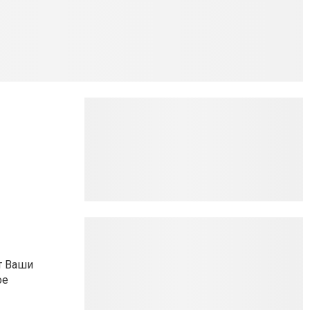
т Ваши
ое