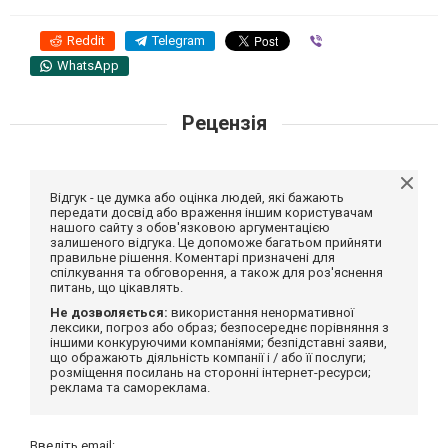
Reddit
Telegram
Viber
WhatsApp
Рецензія
Відгук - це думка або оцінка людей, які бажають
передати досвід або враження іншим користувачам
нашого сайту з обов'язковою аргументацією
залишеного відгука. Це допоможе багатьом прийняти
правильне рішення. Коментарі призначені для
спілкування та обговорення, а також для роз'яснення
питань, що цікавлять.
Не дозволяється:
використання ненормативної
лексики, погроз або образ; безпосереднє порівняння з
іншими конкуруючими компаніями; безпідставні заяви,
що ображають діяльність компанії і / або її послуги;
розміщення посилань на сторонні інтернет-ресурси;
реклама та самореклама.
Введіть email: