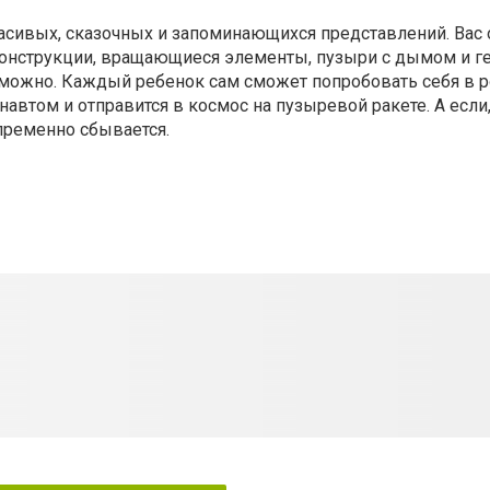
красивых, сказочных и запоминающихся представлений. Ва
нструкции, вращающиеся элементы, пузыри с дымом и г
озможно. Каждый ребенок сам сможет попробовать себя в 
втом и отправится в космос на пузыревой ракете. А если,
епременно сбывается.