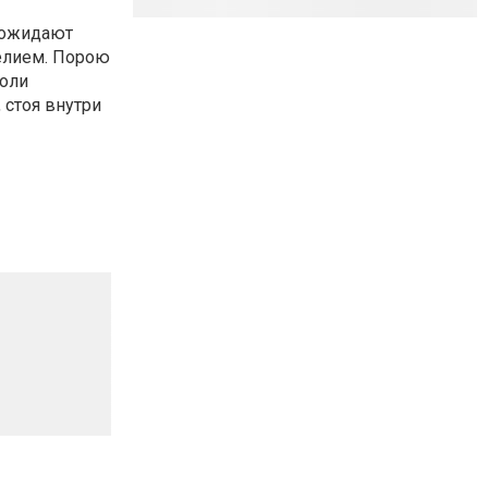
с ожидают
елием. Порою
роли
 стоя внутри