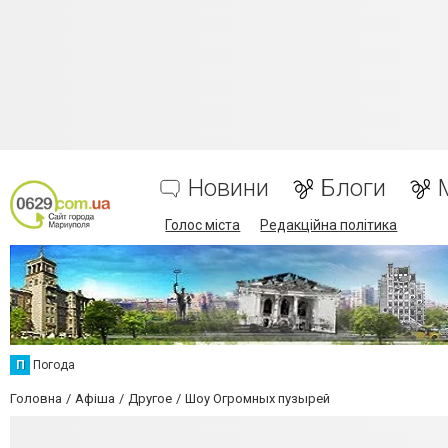
Новини
Блоги
Голос міста
Редакційна політика
П
Погода
Головна
Афіша
Другое
Шоу Огромных пузырей