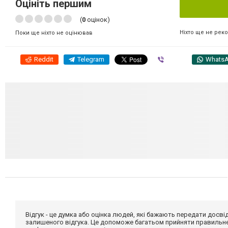
Оцініть першим
(
0
оцінок)
Ніхто ще не рек
Поки ще ніхто не оцінював
Reddit
Telegram
Viber
Whats
Відгук - це думка або оцінка людей, які бажають передати дос
залишеного відгука. Це допоможе багатьом прийняти правильне 