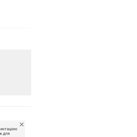
ментацією
ж для