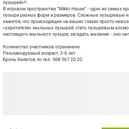
пузырей»!!
В игровом пространстве "Mikki-House" - одно из самых 
пузыри разных форм и размеров.
Сложные пузыревые ко
кажется, что происходящее на ваших глазах просто нев
«укротителя» мыльных пузырей, стать пузыревым космона
настоящего мыльного пузыря, загадать желание - оно н
Количество участников ограничено.
Рекомендуемый возраст: 3-6 лет
Бронь билетов по тел.: 068 367 20 20