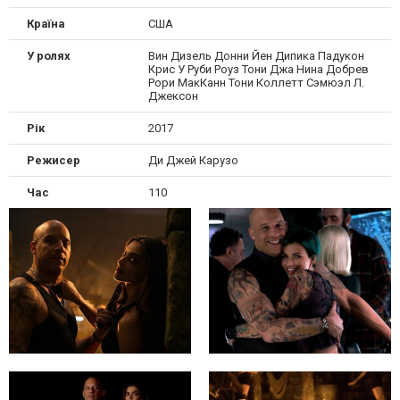
Країна
США
У ролях
Вин Дизель Донни Йен Дипика Падукон
Крис У Руби Роуз Тони Джа Нина Добрев
Рори МакКанн Тони Коллетт Сэмюэл Л.
Джексон
Рік
2017
Режисер
Ди Джей Карузо
Час
110