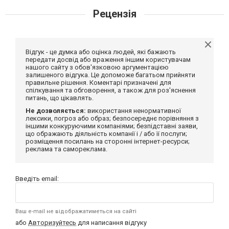
Рецензія
Відгук - це думка або оцінка людей, які бажають
передати досвід або враження іншим користувачам
нашого сайту з обов'язковою аргументацією
залишеного відгука. Це допоможе багатьом прийняти
правильне рішення. Коментарі призначені для
спілкування та обговорення, а також для роз'яснення
питань, що цікавлять.
Не дозволяється:
використання ненормативної
лексики, погроз або образ; безпосереднє порівняння з
іншими конкуруючими компаніями; безпідставні заяви,
що ображають діяльність компанії і / або її послуги;
розміщення посилань на сторонні інтернет-ресурси;
реклама та самореклама.
Введіть email:
Ваш e-mail не відображатиметься на сайті
або
Авторизуйтесь
для написання відгуку