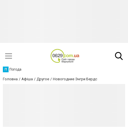
П
Погода
Головна
Афіша
Другое
Новогодние Энгри Бердс