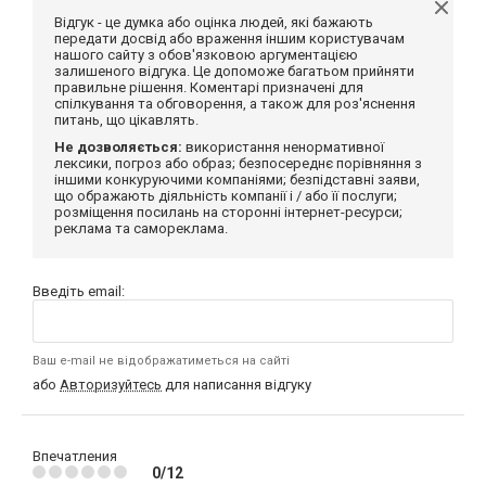
Відгук - це думка або оцінка людей, які бажають
передати досвід або враження іншим користувачам
нашого сайту з обов'язковою аргументацією
залишеного відгука. Це допоможе багатьом прийняти
правильне рішення. Коментарі призначені для
спілкування та обговорення, а також для роз'яснення
питань, що цікавлять.
Не дозволяється:
використання ненормативної
лексики, погроз або образ; безпосереднє порівняння з
іншими конкуруючими компаніями; безпідставні заяви,
що ображають діяльність компанії і / або її послуги;
розміщення посилань на сторонні інтернет-ресурси;
реклама та самореклама.
Введіть email:
Ваш e-mail не відображатиметься на сайті
або
Авторизуйтесь
для написання відгуку
Впечатления
0/12