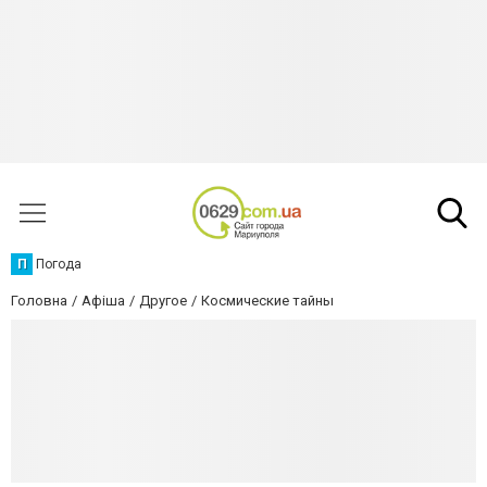
П
Погода
Головна
Афіша
Другое
Космические тайны