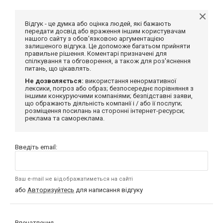
Відгук - це думка або оцінка людей, які бажають
передати досвід або враження іншим користувачам
нашого сайту з обов'язковою аргументацією
залишеного відгука. Це допоможе багатьом прийняти
правильне рішення. Коментарі призначені для
спілкування та обговорення, а також для роз'яснення
питань, що цікавлять.
Не дозволяється:
використання ненормативної
лексики, погроз або образ; безпосереднє порівняння з
іншими конкуруючими компаніями; безпідставні заяви,
що ображають діяльність компанії і / або її послуги;
розміщення посилань на сторонні інтернет-ресурси;
реклама та самореклама.
Введіть email:
Ваш e-mail не відображатиметься на сайті
або
Авторизуйтесь
для написання відгуку
Впечатления