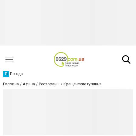
П
Погода
Головна
Афіша
Рестораны
Крещенские гулянья