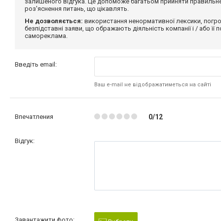
залишеного відгука. Це допоможе багатьом прийняти правильне 
роз'яснення питань, що цікавлять.
Не дозволяється:
використання ненормативної лексики, погро
безпідставні заяви, що ображають діяльність компанії і / або її
самореклама.
Введіть email:
Ваш e-mail не відображатиметься на сайті
Впечатления
0/12
Відгук:
Завантажити фото: