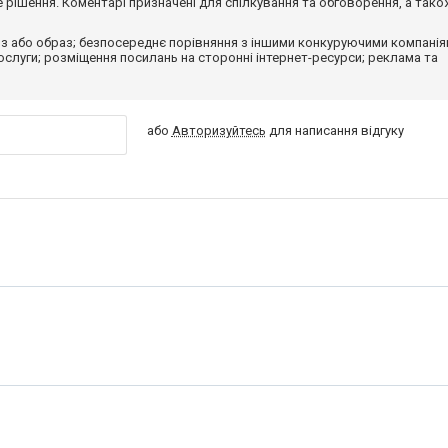
рішення. Коментарі призначені для спілкування та обговорення, а тако
з або образ; безпосереднє порівняння з іншими конкуруючими компанія
 послуги; розміщення посилань на сторонні інтернет-ресурси; реклама та
або
Авторизуйтесь
для написання відгуку