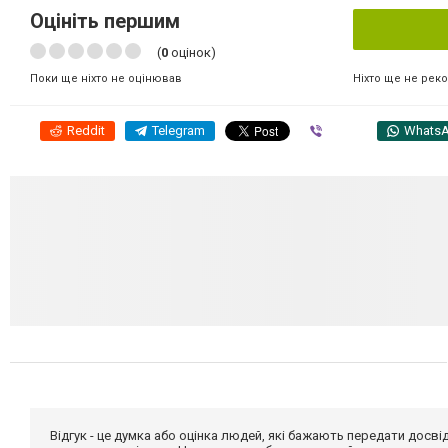
Оцініть першим
(
0
оцінок)
Ніхто ще не рек
Поки ще ніхто не оцінював
Reddit
Telegram
Viber
Whats
Відгук - це думка або оцінка людей, які бажають передати дос