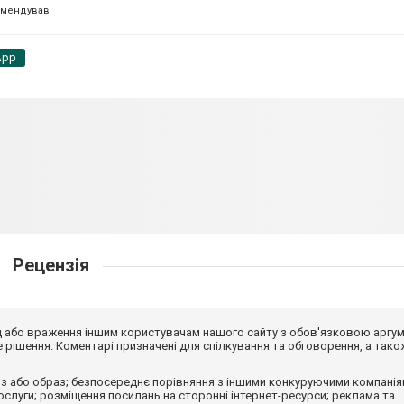
омендував
App
Рецензія
від або враження іншим користувачам нашого сайту з обов'язковою аргу
рішення. Коментарі призначені для спілкування та обговорення, а тако
з або образ; безпосереднє порівняння з іншими конкуруючими компанія
 послуги; розміщення посилань на сторонні інтернет-ресурси; реклама та