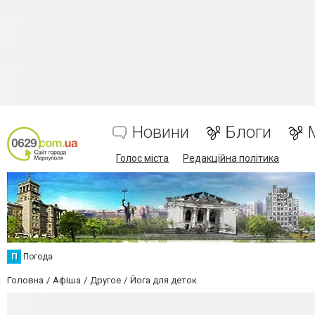
Новини
Блоги
Голос міста
Редакційна політика
П
Погода
Головна
Афіша
Другое
Йога для деток