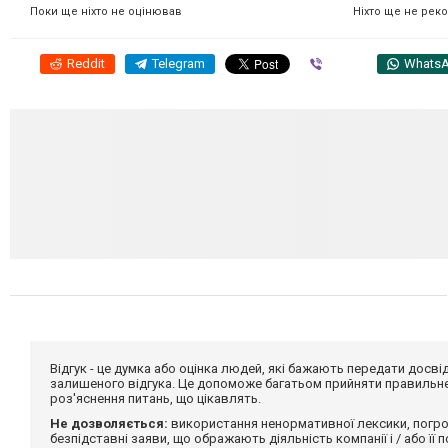
Ніхто ще не рек
Поки ще ніхто не оцінював
Reddit
Telegram
Viber
Whats
Відгук - це думка або оцінка людей, які бажають передати дос
залишеного відгука. Це допоможе багатьом прийняти правильне 
роз'яснення питань, що цікавлять.
Не дозволяється:
використання ненормативної лексики, погро
безпідставні заяви, що ображають діяльність компанії і / або її