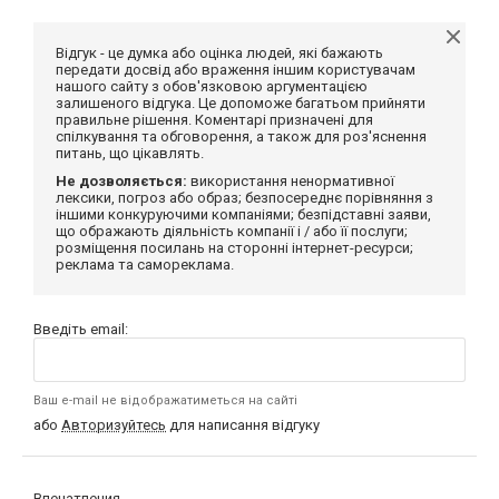
Відгук - це думка або оцінка людей, які бажають
передати досвід або враження іншим користувачам
нашого сайту з обов'язковою аргументацією
залишеного відгука. Це допоможе багатьом прийняти
правильне рішення. Коментарі призначені для
спілкування та обговорення, а також для роз'яснення
питань, що цікавлять.
Не дозволяється:
використання ненормативної
лексики, погроз або образ; безпосереднє порівняння з
іншими конкуруючими компаніями; безпідставні заяви,
що ображають діяльність компанії і / або її послуги;
розміщення посилань на сторонні інтернет-ресурси;
реклама та самореклама.
Введіть email:
Ваш e-mail не відображатиметься на сайті
або
Авторизуйтесь
для написання відгуку
Впечатления