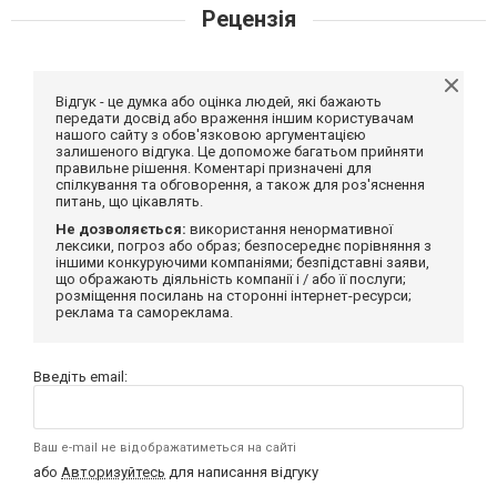
Рецензія
Відгук - це думка або оцінка людей, які бажають
передати досвід або враження іншим користувачам
нашого сайту з обов'язковою аргументацією
залишеного відгука. Це допоможе багатьом прийняти
правильне рішення. Коментарі призначені для
спілкування та обговорення, а також для роз'яснення
питань, що цікавлять.
Не дозволяється:
використання ненормативної
лексики, погроз або образ; безпосереднє порівняння з
іншими конкуруючими компаніями; безпідставні заяви,
що ображають діяльність компанії і / або її послуги;
розміщення посилань на сторонні інтернет-ресурси;
реклама та самореклама.
Введіть email:
Ваш e-mail не відображатиметься на сайті
або
Авторизуйтесь
для написання відгуку