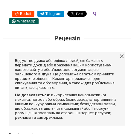
Reddit
Telegram
Viber
WhatsApp
Рецензія
Відгук - це думка або оцінка людей, які бажають
передати досвід або враження іншим користувачам
нашого сайту з обов'язковою аргументацією
залишеного відгука. Це допоможе багатьом прийняти
правильне рішення. Коментарі призначені для
спілкування та обговорення, а також для роз'яснення
питань, що цікавлять.
Не дозволяється:
використання ненормативної
лексики, погроз або образ; безпосереднє порівняння з
іншими конкуруючими компаніями; безпідставні заяви,
що ображають діяльність компанії і / або її послуги;
розміщення посилань на сторонні інтернет-ресурси;
реклама та самореклама.