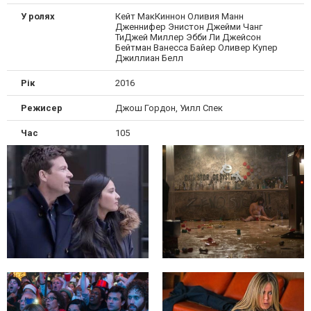
У ролях
Кейт МакКиннон Оливия Манн
Дженнифер Энистон Джейми Чанг
ТиДжей Миллер Эбби Ли Джейсон
Бейтман Ванесса Байер Оливер Купер
Джиллиан Белл
Рік
2016
Режисер
Джош Гордон, Уилл Спек
Час
105