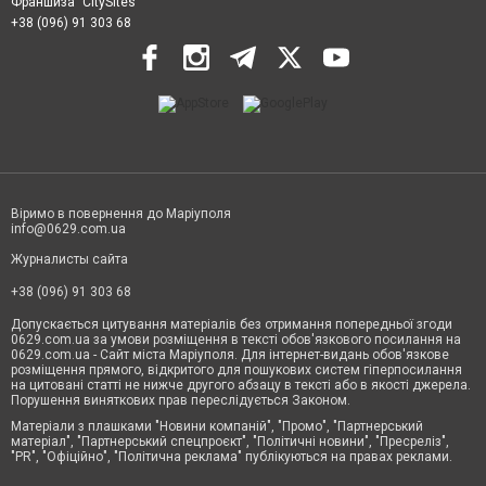
Франшиза "CitySites"
+38 (096) 91 303 68
Віримо в повернення до Маріуполя
info@0629.com.ua
Журналисты сайта
+38 (096) 91 303 68
Допускається цитування матеріалів без отримання попередньої згоди
0629.com.ua за умови розміщення в тексті обов'язкового посилання на
0629.com.ua - Сайт міста Маріуполя. Для інтернет-видань обов'язкове
розміщення прямого, відкритого для пошукових систем гіперпосилання
на цитовані статті не нижче другого абзацу в тексті або в якості джерела.
Порушення виняткових прав переслідується Законом.
Матеріали з плашками "Новини компаній", "Промо", "Партнерський
матеріал", "Партнерський спецпроєкт", "Політичні новини", "Пресреліз",
"PR", "Офіційно", "Політична реклама" публікуються на правах реклами.