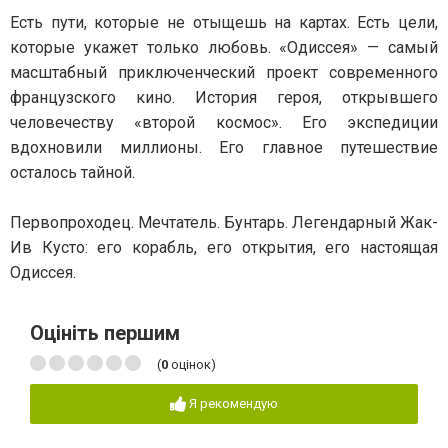
Есть пути, которые не отыщешь на картах. Есть цели,
которые укажет только любовь. «Одиссея» — самый
масштабный приключенческий проект современного
французского кино. История героя, открывшего
человечеству «второй космос». Его экспедиции
вдохновили миллионы. Его главное путешествие
осталось тайной.
Первопроходец. Мечтатель. Бунтарь. Легендарный Жак-
Ив Кусто: его корабль, его открытия, его настоящая
Одиссея.
Оцініть першим
(
0
оцінок)
Я рекомендую