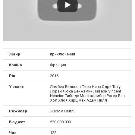
Жанр
приключения
Країна
Франция
Рік
2016
У ролях
Ламбер Вильсон Пьер Нинэ Одри Тоту
Лоран Люка Бенжамин Лаверн Vincent
Heneine Тибо де Монталембер Рогер Ван
Хол Хлоя Хиршман Адам Нилл
Режисер
Жером Салль
Бюджет
€20 000 000
Час
122