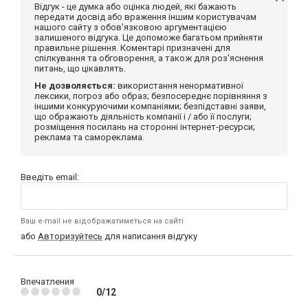
Відгук - це думка або оцінка людей, які бажають
передати досвід або враження іншим користувачам
нашого сайту з обов'язковою аргументацією
залишеного відгука. Це допоможе багатьом прийняти
правильне рішення. Коментарі призначені для
спілкування та обговорення, а також для роз'яснення
питань, що цікавлять.
Не дозволяється:
використання ненормативної
лексики, погроз або образ; безпосереднє порівняння з
іншими конкуруючими компаніями; безпідставні заяви,
що ображають діяльність компанії і / або її послуги;
розміщення посилань на сторонні інтернет-ресурси;
реклама та самореклама.
Введіть email:
Ваш e-mail не відображатиметься на сайті
або
Авторизуйтесь
для написання відгуку
Впечатления
0/12