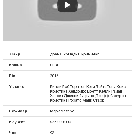
Жанр
драма, комедия, криминал
Країна
США
Рік
2016
У ролях
Билли Боб Торнтон Кэти Бейтс Тони Кокс
Кристина Хендрикс Бретт Келли Райан
Хансен Дженни Зигрино Джефф Скоурон
Кристина Розато Майк Старр
Режисер
Марк Уотерс
Бюджет
$26 000 000
Час
92