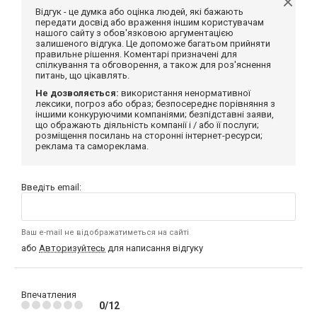
Відгук - це думка або оцінка людей, які бажають
передати досвід або враження іншим користувачам
нашого сайту з обов'язковою аргументацією
залишеного відгука. Це допоможе багатьом прийняти
правильне рішення. Коментарі призначені для
спілкування та обговорення, а також для роз'яснення
питань, що цікавлять.
Не дозволяється:
використання ненормативної
лексики, погроз або образ; безпосереднє порівняння з
іншими конкуруючими компаніями; безпідставні заяви,
що ображають діяльність компанії і / або її послуги;
розміщення посилань на сторонні інтернет-ресурси;
реклама та самореклама.
Введіть email:
Ваш e-mail не відображатиметься на сайті
або
Авторизуйтесь
для написання відгуку
Впечатления
0/12