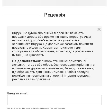
Рецензія
Відгук - це думка або оцінка людей, які бажають
передати досвід або враження іншим користувачам
нашого сайту з обов'язковою аргументацією
залишеного відгука. Це допоможе багатьом прийняти
правильне рішення. Коментарі призначені для
спілкування та обговорення, а також для роз'яснення
питань, що цікавлять.
Не дозволяється:
використання ненормативної
лексики, погроз або образ; безпосереднє порівняння з
іншими конкуруючими компаніями; безпідставні заяви,
що ображають діяльність компанії і / або її послуги;
розміщення посилань на сторонні інтернет-ресурси;
реклама та самореклама.
Введіть email:
Ваш e-mail не відображатиметься на сайті