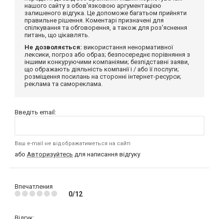
нашого сайту з обов'язковою аргументацією
залишеного відгука. Це допоможе багатьом прийняти
правильне рішення. Коментарі призначені для
спілкування та обговорення, а також для роз'яснення
питань, що цікавлять.
Не дозволяється:
використання ненормативної
лексики, погроз або образ; безпосереднє порівняння з
іншими конкуруючими компаніями; безпідставні заяви,
що ображають діяльність компанії і / або її послуги;
розміщення посилань на сторонні інтернет-ресурси;
реклама та самореклама.
Введіть email:
Ваш e-mail не відображатиметься на сайті
або
Авторизуйтесь
для написання відгуку
Впечатления
0/12
Відгук: