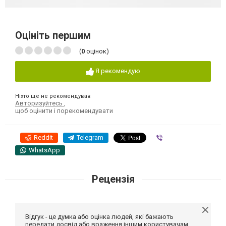
Оцініть першим
(
0
оцінок)
Я рекомендую
Ніхто ще не рекомендував
Авторизуйтесь
,
щоб оцінити і порекомендувати
Reddit
Telegram
Viber
WhatsApp
Рецензія
Відгук - це думка або оцінка людей, які бажають
передати досвід або враження іншим користувачам