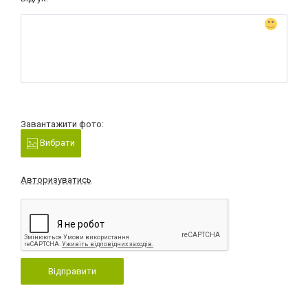
Завантажити фото:
Вибрати
Авторизуватись
Відправити