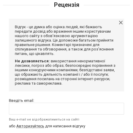
Рецензія
Відгук - це думка або оцінка людей, які бажають
передати досвід або враження іншим користувачам
нашого сайту з обов'язковою аргументацією
залишеного відгука. Це допоможе багатьом прийняти
правильне рішення. Коментарі призначені для
спілкування та обговорення, а також для роз'яснення
питань, що цікавлять.
Не дозволяється:
використання ненормативної
лексики, погроз або образ; безпосереднє порівняння з
іншими конкуруючими компаніями; безпідставні заяви,
що ображають діяльність компанії і / або її послуги;
розміщення посилань на сторонні інтернет-ресурси;
реклама та самореклама.
Введіть email:
Ваш e-mail не відображатиметься на сайті
або
Авторизуйтесь
для написання відгуку