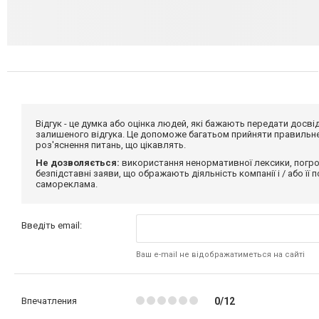
Відгук - це думка або оцінка людей, які бажають передати дос
залишеного відгука. Це допоможе багатьом прийняти правильне 
роз'яснення питань, що цікавлять.
Не дозволяється:
використання ненормативної лексики, погро
безпідставні заяви, що ображають діяльність компанії і / або її
самореклама.
Введіть email:
Ваш e-mail не відображатиметься на сайті
Впечатления
0/12