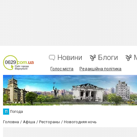
Новини
Блоги
Голос міста
Редакційна політика
П
Погода
Головна
Афіша
Рестораны
Новогодняя ночь