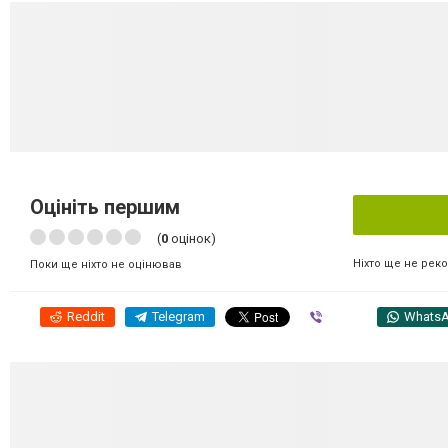
Оцініть першим
(
0
оцінок)
Ніхто ще не рек
Поки ще ніхто не оцінював
Reddit
Telegram
Viber
Whats