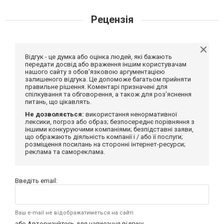
Рецензія
Відгук - це думка або оцінка людей, які бажають
передати досвід або враження іншим користувачам
нашого сайту з обов'язковою аргументацією
залишеного відгука. Це допоможе багатьом прийняти
правильне рішення. Коментарі призначені для
спілкування та обговорення, а також для роз'яснення
питань, що цікавлять.
Не дозволяється:
використання ненормативної
лексики, погроз або образ; безпосереднє порівняння з
іншими конкуруючими компаніями; безпідставні заяви,
що ображають діяльність компанії і / або її послуги;
розміщення посилань на сторонні інтернет-ресурси;
реклама та самореклама.
Введіть email:
Ваш e-mail не відображатиметься на сайті
або
Авторизуйтесь
для написання відгуку