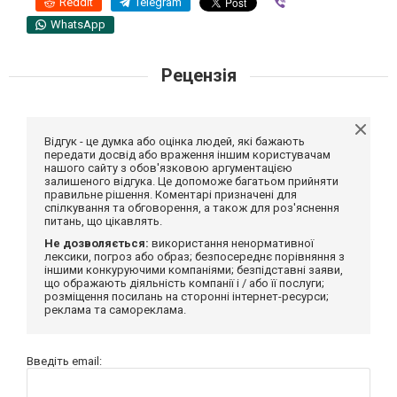
Reddit
Telegram
Viber
WhatsApp
Рецензія
Відгук - це думка або оцінка людей, які бажають
передати досвід або враження іншим користувачам
нашого сайту з обов'язковою аргументацією
залишеного відгука. Це допоможе багатьом прийняти
правильне рішення. Коментарі призначені для
спілкування та обговорення, а також для роз'яснення
питань, що цікавлять.
Не дозволяється:
використання ненормативної
лексики, погроз або образ; безпосереднє порівняння з
іншими конкуруючими компаніями; безпідставні заяви,
що ображають діяльність компанії і / або її послуги;
розміщення посилань на сторонні інтернет-ресурси;
реклама та самореклама.
Введіть email: