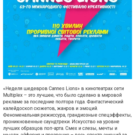
«Неделя шедевров Cannes Lions» в кинотеатрах сети
Multiplex – это лучшее, что было сделано в мировой
рекламе за последние полтора года. Фантастический
калейдоскоп сюжетов, жанров и эмоций.
Феноменальная режиссура, грандиозные спецэффекты,
проникновенные саундтреки. Искусство на уровне
лучших образцов поп-арта. Смех и слезы, мечты и
мысли, эйфория и прозрение – весь спектр эмоций за