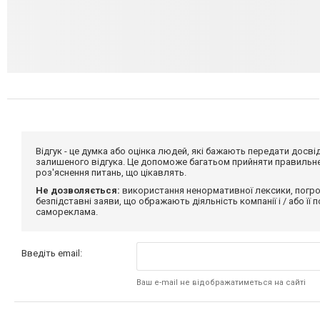
Відгук - це думка або оцінка людей, які бажають передати дос
залишеного відгука. Це допоможе багатьом прийняти правильне 
роз'яснення питань, що цікавлять.
Не дозволяється:
використання ненормативної лексики, погро
безпідставні заяви, що ображають діяльність компанії і / або її
самореклама.
Введіть email:
Ваш e-mail не відображатиметься на сайті