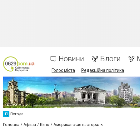
Новини
Блоги
Голос міста
Редакційна політика
П
Погода
Головна
Афіша
Кино
Американская пастораль