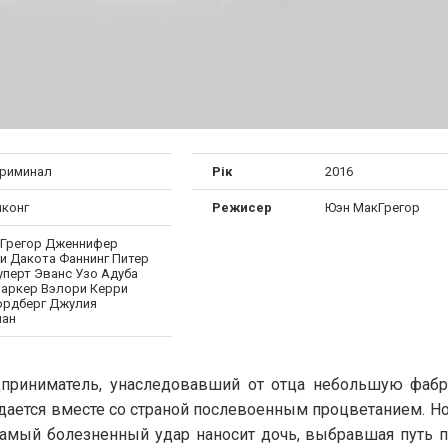
криминал
Рік
2016
нконг
Режисер
Юэн МакГрегор
Грегор Дженнифер
и Дакота Фаннинг Питер
уперт Эванс Узо Адуба
аркер Вэлори Керри
ордберг Джулия
ман
приниматель, унаследовавший от отца небольшую фабр
дается вместе со страной послевоенным процветанием. Но
 самый болезненный удар наносит дочь, выбравшая путь 