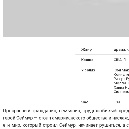
Жанр
драма, 
Країна
США, Го
У ролях
Юэн Мак
Коннелл
Ригерт Р
Молли П
Ханна Н
Силвер
Час
108
Прекрасный гражданин, семьянин, трудолюбивый пред
герой Сеймур — столп американского общества и наслаж
е и мир, который строил Сеймур, начинает рушиться, а