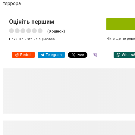
террора.
Оцініть першим
(
0
оцінок)
Ніхто ще не рек
Поки ще ніхто не оцінював
Reddit
Telegram
Viber
Whats