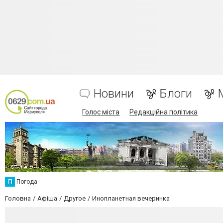
Новини
Блоги
Голос міста
Редакційна політика
П
Погода
Головна
Афіша
Другое
Инопланетная вечеринка