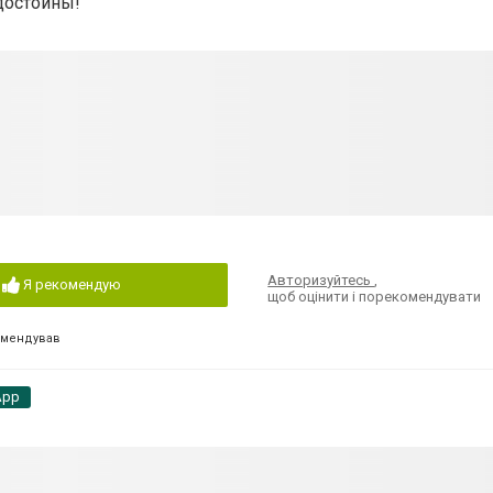
 достойны!"
Авторизуйтесь
,
Я рекомендую
щоб оцінити і порекомендувати
омендував
App