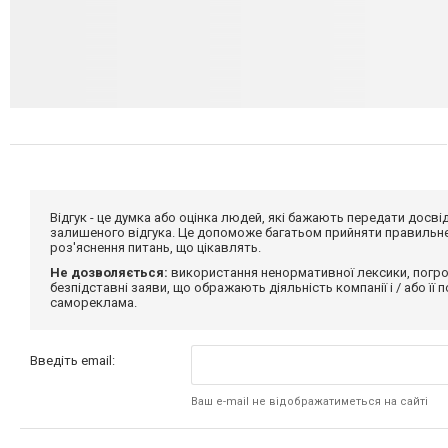
Відгук - це думка або оцінка людей, які бажають передати дос
залишеного відгука. Це допоможе багатьом прийняти правильне 
роз'яснення питань, що цікавлять.
Не дозволяється:
використання ненормативної лексики, погро
безпідставні заяви, що ображають діяльність компанії і / або її
самореклама.
Введіть email:
Ваш e-mail не відображатиметься на сайті