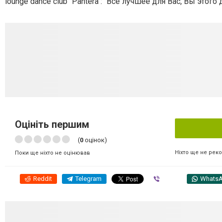
lounge dance club "Pantera": "Все лучшее для Вас, Вы этого
Оцініть першим
(
0
оцінок)
Ніхто ще не рек
Поки ще ніхто не оцінював
Reddit
Telegram
Viber
Whats