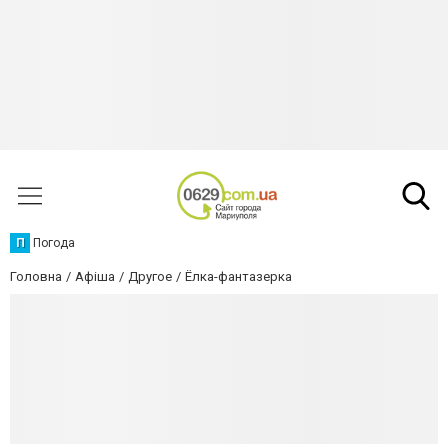
П
Погода
Головна
Афіша
Другое
Ёлка-фантазерка