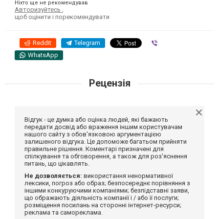
Ніхто ще не рекомендував
Авторизуйтесь
,
щоб оцінити і порекомендувати
Reddit
Telegram
Viber
WhatsApp
Рецензія
Відгук - це думка або оцінка людей, які бажають
передати досвід або враження іншим користувачам
нашого сайту з обов'язковою аргументацією
залишеного відгука. Це допоможе багатьом прийняти
правильне рішення. Коментарі призначені для
спілкування та обговорення, а також для роз'яснення
питань, що цікавлять.
Не дозволяється:
використання ненормативної
лексики, погроз або образ; безпосереднє порівняння з
іншими конкуруючими компаніями; безпідставні заяви,
що ображають діяльність компанії і / або її послуги;
розміщення посилань на сторонні інтернет-ресурси;
реклама та самореклама.