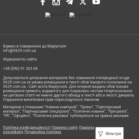
Віримо в повернення до Маріуполя
info@0629.com.ua
Журналисты сайта
+38 (096) 91 303 68
Допускається цитування матеріалів без отримання попередньої згоди
0629.com.ua за умови розміщення в тексті обов'язкового посилання на
0629.com.ua - Сайт міста Маріуполя. Для інтернет-видань обов'язкове
розміщення прямого, відкритого для пошукових систем гіперпосилання
на цитовані статті не нижче другого абзацу в тексті або в якості джерела.
Порушення виняткових прав переслідується Законом.
Матеріали з плашками "Новини компаній", "Промо", "Партнерський
матеріал", "Партнерський спецпроєкт", "Політичні новини", "Пресреліз",
"PR", "Офіційно", "Політична реклама" публікуються на правах реклами.
Політика конфіденційності
Правила сайту
Правила
класифайд
Редакційна політика
Фільтри