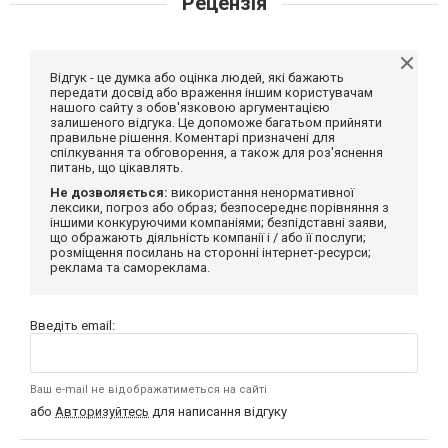
Рецензія
Відгук - це думка або оцінка людей, які бажають
передати досвід або враження іншим користувачам
нашого сайту з обов'язковою аргументацією
залишеного відгука. Це допоможе багатьом прийняти
правильне рішення. Коментарі призначені для
спілкування та обговорення, а також для роз'яснення
питань, що цікавлять.
Не дозволяється:
використання ненормативної
лексики, погроз або образ; безпосереднє порівняння з
іншими конкуруючими компаніями; безпідставні заяви,
що ображають діяльність компанії і / або її послуги;
розміщення посилань на сторонні інтернет-ресурси;
реклама та самореклама.
Введіть email:
Ваш e-mail не відображатиметься на сайті
або
Авторизуйтесь
для написання відгуку