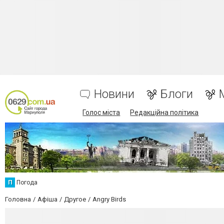
Новини
Блоги
Голос міста
Редакційна політика
П
Погода
Головна
Афіша
Другое
Angry Birds