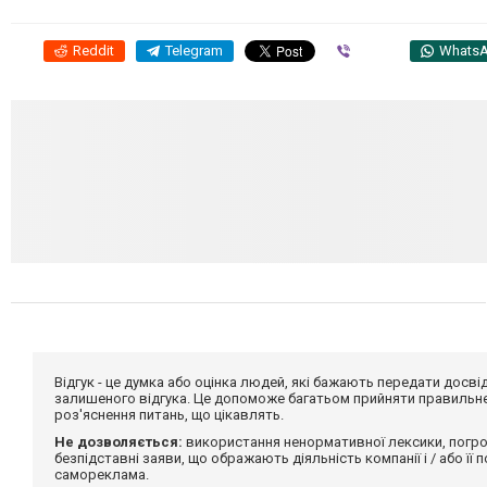
Reddit
Telegram
Viber
Whats
Відгук - це думка або оцінка людей, які бажають передати дос
залишеного відгука. Це допоможе багатьом прийняти правильне 
роз'яснення питань, що цікавлять.
Не дозволяється:
використання ненормативної лексики, погро
безпідставні заяви, що ображають діяльність компанії і / або її
самореклама.