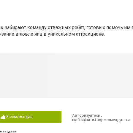
Чак набирают команду отважных ребят, готовых помочь им 
зание в ловле яиц в уникальном аттракционе.
Авторизуйтесь
,
Я рекомендую
щоб оцінити і порекомендувати
омендував