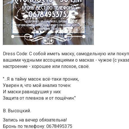
Dress Code: С собой иметь маску, самодельную или покуп
вашими чудными ассоциациями о масках - чужое (с указан
настроение - хорошее или плохое, своё.
"...Я в тайну масок всё-таки проник,
Уверен я, что мой анализ точен:
И маски равнодушия у них
Защита от плевков и от пощёчин."
В. Высоцкий.
Запись на вечер обязательна!
Бронь по телефону: 0678495375