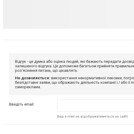
Відгук - це думка або оцінка людей, які бажають передати дос
залишеного відгука. Це допоможе багатьом прийняти правильне 
роз'яснення питань, що цікавлять.
Не дозволяється:
використання ненормативної лексики, погро
безпідставні заяви, що ображають діяльність компанії і / або її
самореклама.
Введіть email:
Ваш e-mail не відображатиметься на сайті