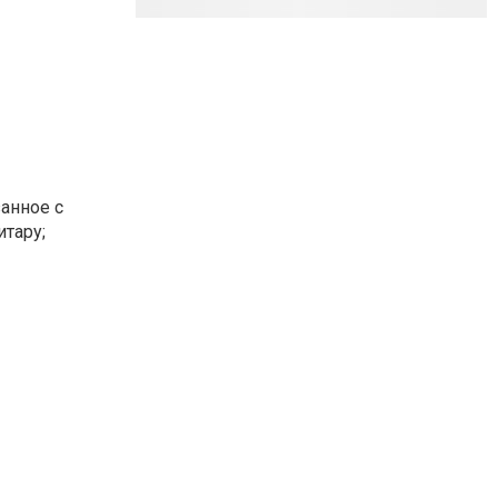
занное с
итару;