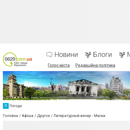
Новини
Блоги
Голос міста
Редакційна політика
П
Погода
Головна
Афіша
Другое
Литературный вечер - Маски