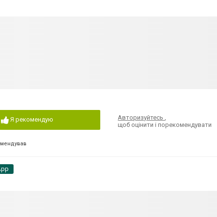
Авторизуйтесь
,
Я рекомендую
щоб оцінити і порекомендувати
омендував
App