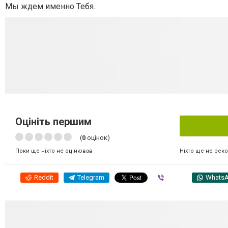
Мы ждем именно Тебя.
Оцініть першим
(
0
оцінок)
Ніхто ще не рек
Поки ще ніхто не оцінював
Reddit
Telegram
Viber
Whats