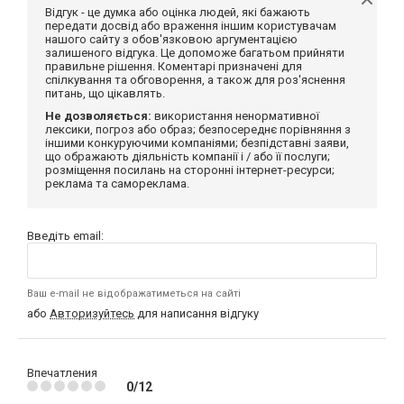
Відгук - це думка або оцінка людей, які бажають
передати досвід або враження іншим користувачам
нашого сайту з обов'язковою аргументацією
залишеного відгука. Це допоможе багатьом прийняти
правильне рішення. Коментарі призначені для
спілкування та обговорення, а також для роз'яснення
питань, що цікавлять.
Не дозволяється:
використання ненормативної
лексики, погроз або образ; безпосереднє порівняння з
іншими конкуруючими компаніями; безпідставні заяви,
що ображають діяльність компанії і / або її послуги;
розміщення посилань на сторонні інтернет-ресурси;
реклама та самореклама.
Введіть email:
Ваш e-mail не відображатиметься на сайті
або
Авторизуйтесь
для написання відгуку
Впечатления
0/12