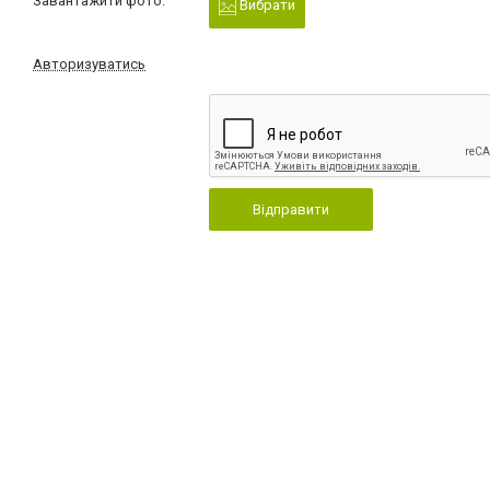
Завантажити фото:
Вибрати
Авторизуватись
Відправити