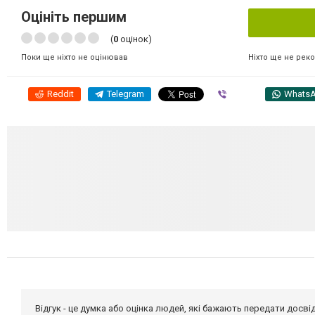
Оцініть першим
(
0
оцінок)
Ніхто ще не рек
Поки ще ніхто не оцінював
Reddit
Telegram
Viber
Whats
Відгук - це думка або оцінка людей, які бажають передати дос