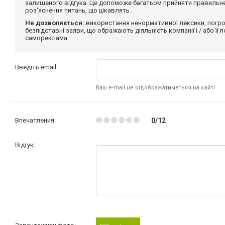
залишеного відгука. Це допоможе багатьом прийняти правильне 
роз'яснення питань, що цікавлять.
Не дозволяється:
використання ненормативної лексики, погро
безпідставні заяви, що ображають діяльність компанії і / або її
самореклама.
Введіть email:
Ваш e-mail не відображатиметься на сайті
Впечатления
0/12
Відгук: