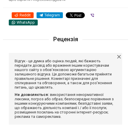
Reddit
Telegram
Viber
WhatsApp
Рецензія
Відгук - це думка або оцінка людей, які бажають
передати досвід або враження іншим користувачам
нашого сайту з обов'язковою аргументацією
залишеного відгука. Це допоможе багатьом прийняти
правильне рішення. Коментарі призначені для
спілкування та обговорення, а також для роз'яснення
питань, що цікавлять.
Не дозволяється:
використання ненормативної
лексики, погроз або образ; безпосереднє порівняння з
іншими конкуруючими компаніями; безпідставні заяви,
що ображають діяльність компанії і / або її послуги;
розміщення посилань на сторонні інтернет-ресурси;
реклама та самореклама.