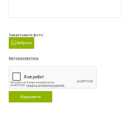
Завантажити фото:
Вибрати
Авторизуватись
Відправити