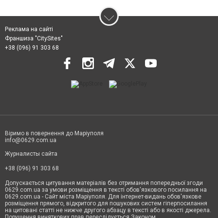
Реклама на сайті
Франшиза "CitySites"
+38 (096) 91 303 68
Віримо в повернення до Маріуполя
info@0629.com.ua
Журналисты сайта
+38 (096) 91 303 68
Допускається цитування матеріалів без отримання попередньої згоди
0629.com.ua за умови розміщення в тексті обов'язкового посилання на
0629.com.ua - Сайт міста Маріуполя. Для інтернет-видань обов'язкове
розміщення прямого, відкритого для пошукових систем гіперпосилання
на цитовані статті не нижче другого абзацу в тексті або в якості джерела.
Порушення виняткових прав переслідується Законом.