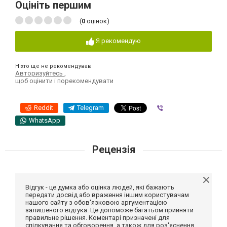
Оцініть першим
(
0
оцінок)
Я рекомендую
Ніхто ще не рекомендував
Авторизуйтесь
,
щоб оцінити і порекомендувати
Reddit
Telegram
Viber
WhatsApp
Рецензія
Відгук - це думка або оцінка людей, які бажають
передати досвід або враження іншим користувачам
нашого сайту з обов'язковою аргументацією
залишеного відгука. Це допоможе багатьом прийняти
правильне рішення. Коментарі призначені для
спілкування та обговорення, а також для роз'яснення