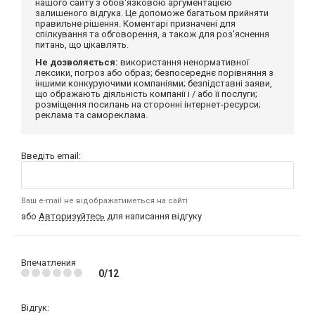
нашого сайту з обов'язковою аргументацією
залишеного відгука. Це допоможе багатьом прийняти
правильне рішення. Коментарі призначені для
спілкування та обговорення, а також для роз'яснення
питань, що цікавлять.
Не дозволяється:
використання ненормативної
лексики, погроз або образ; безпосереднє порівняння з
іншими конкуруючими компаніями; безпідставні заяви,
що ображають діяльність компанії і / або її послуги;
розміщення посилань на сторонні інтернет-ресурси;
реклама та самореклама.
Введіть email:
Ваш e-mail не відображатиметься на сайті
або
Авторизуйтесь
для написання відгуку
Впечатления
0/12
Відгук: