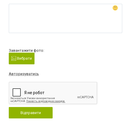
Завантажити фото:
Вибрати
Авторизуватись
Відправити