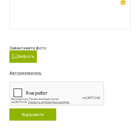
Завантажити фото:
Вибрати
Авторизуватись
Відправити