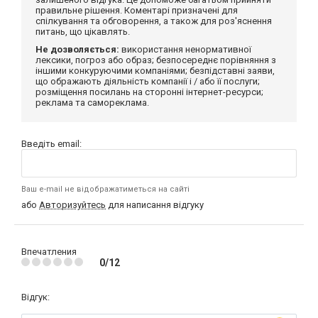
правильне рішення. Коментарі призначені для
спілкування та обговорення, а також для роз'яснення
питань, що цікавлять.
Не дозволяється:
використання ненормативної
лексики, погроз або образ; безпосереднє порівняння з
іншими конкуруючими компаніями; безпідставні заяви,
що ображають діяльність компанії і / або її послуги;
розміщення посилань на сторонні інтернет-ресурси;
реклама та самореклама.
Введіть email:
Ваш e-mail не відображатиметься на сайті
або
Авторизуйтесь
для написання відгуку
Впечатления
0/12
Відгук: