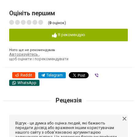
Оцініть першим
(
0
оцінок)
Я рекомендую
Ніхто ще не рекомендував
Авторизуйтесь
,
щоб оцінити і порекомендувати
Reddit
Telegram
Viber
WhatsApp
Рецензія
Відгук - це думка або оцінка людей, які бажають
передати досвід або враження іншим користувачам
нашого сайту з обов'язковою аргументацією
залишеного відгука. Це допоможе багатьом прийняти