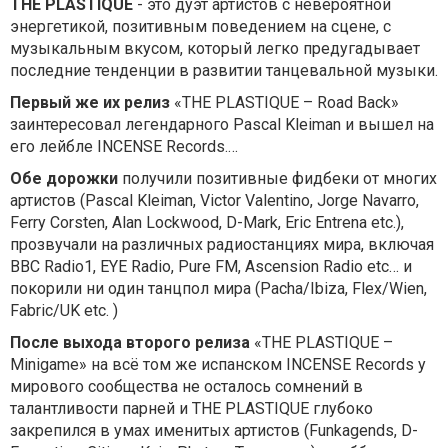
THE PLASTIQUE
- это дуэт артистов с невероятной
энергетикой, позитивным поведением на сцене, с
музыкальным вкусом, который легко предугадывает
последние тенденции в развитии танцевальной музыки.
Первый же их релиз
«THE PLASTIQUE – Road Back»
заинтересовал легендарного Pascal Kleiman и вышел на
его лейбле INCENSE Records.…
Обе дорожки
получили позитивные фидбеки от многих
артистов (Pascal Kleiman, Victor Valentino, Jorge Navarro,
Ferry Corsten, Alan Lockwood, D-Mark, Eric Entrena etc.),
прозвучали на различных радиостанциях мира, включая
BBC Radio1, EYE Radio, Pure FM, Ascension Radio etc… и
покорили ни один танцпол мира (Pacha/Ibiza, Flex/Wien,
Fabric/UK etc. )
После выхода второго релиза
«THE PLASTIQUE –
Minigame» на всё том же испанском INCENSE Records у
мирового сообщества не осталось сомнений в
талантливости парней и THE PLASTIQUE глубоко
закрепился в умах именитых артистов (Funkagends, D-