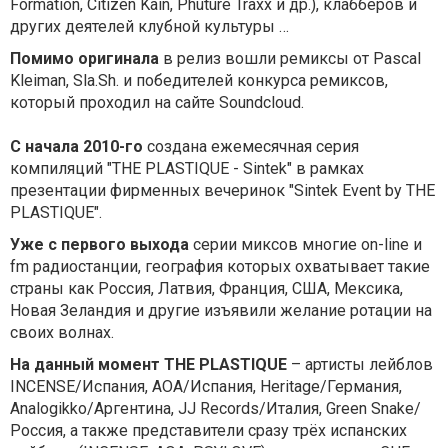
Formation, Citizen Kain, Phuture Traxx и др.), клабберов и
других деятелей клубной культуры …
Помимо оригинала
в релиз вошли ремиксы от Pascal
Kleiman, Sla.Sh. и победителей конкурса ремиксов,
который проходил на сайте Soundcloud.
С начала 2010-го
создана ежемесячная серия
компиляций "THE PLASTIQUE - Sintek" в рамках
презентации фирменных вечеринок "Sintek Event by THE
PLASTIQUE".
Уже с первого выхода
серии миксов многие on-line и
fm радиостанции, география которых охватывает такие
страны как Россия, Латвия, Франция, США, Мексика,
Новая Зеландия и другие изъявили желание ротации на
своих волнах.
На данный момент THE PLASTIQUE
– артисты лейблов
INCENSE/Испания, AOA/Испания, Heritage/Германия,
Analogikko/Аргентина, JJ Records/Италия, Green Snake/
Россия, а также представители сразу трёх испанских