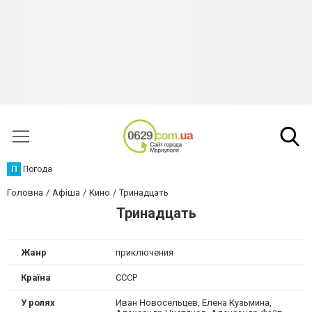
П
Погода
Головна
Афіша
Кино
Тринадцать
Тринадцать
Жанр
приключения
Країна
СССР
У ролях
Иван Новосельцев, Елена Кузьмина,