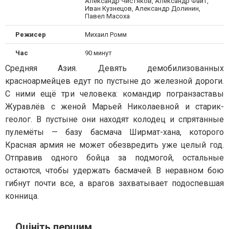
Александр Чистяков, Александр Файт,
Иван Кузнецов, Александр Долинин,
Павел Масоха
Режисер
Михаил Ромм
Час
90 минут
Средняя Азия. Девять демобилизованных
красноармейцев
едут по пустыне до
железной дороги
.
С ними ещё три человека: командир погранзаставы
Журавлёв с женой Марьей Николаевной и старик-
геолог
. В пустыне они находят колодец и спрятанные
пулемёты — базу
басмача
Ширмат-хана, которого
Красная армия не может обезвредить уже целый год.
Отправив одного бойца за подмогой, остальные
остаются, чтобы удержать басмачей. В неравном бою
гибнут почти все, а врагов захватывает подоспевшая
конница
.
Оцініть першим