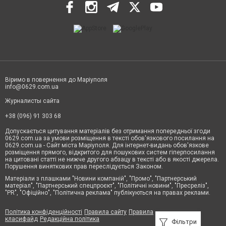
Віримо в повернення до Маріуполя
info@0629.com.ua
Журналисты сайта
+38 (096) 91 303 68
Допускається цитування матеріалів без отримання попередньої згоди
0629.com.ua за умови розміщення в тексті обов'язкового посилання на
0629.com.ua - Сайт міста Маріуполя. Для інтернет-видань обов'язкове
розміщення прямого, відкритого для пошукових систем гіперпосилання
на цитовані статті не нижче другого абзацу в тексті або в якості джерела.
Порушення виняткових прав переслідується Законом.
Матеріали з плашками "Новини компаній", "Промо", "Партнерський
матеріал", "Партнерський спецпроєкт", "Політичні новини", "Пресреліз",
"PR", "Офіційно", "Політична реклама" публікуються на правах реклами.
Політика конфіденційності
Правила сайту
Правила
класифайд
Редакційна політика
Фільтри