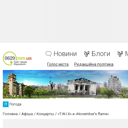
Новини
Блоги
Голос міста
Редакційна політика
П
Погода
Головна
Афіша
Концерты
«T.W.I.X» и «November's flame»