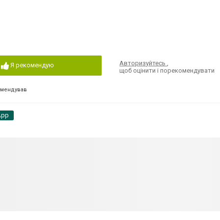
Авторизуйтесь
,
Я рекомендую
щоб оцінити і порекомендувати
омендував
App