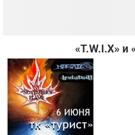
«T.W.I.X» и