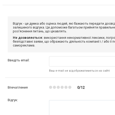
Відгук - це думка або оцінка людей, які бажають передати дос
залишеного відгука. Це допоможе багатьом прийняти правильне 
роз'яснення питань, що цікавлять.
Не дозволяється:
використання ненормативної лексики, погро
безпідставні заяви, що ображають діяльність компанії і / або її
самореклама.
Введіть email:
Ваш e-mail не відображатиметься на сайті
Впечатления
0/12
Відгук: