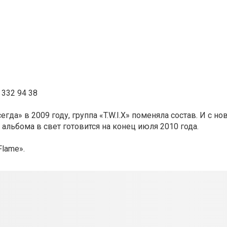
) 332 94 38
гда» в 2009 году, группа «T.W.I.X» поменяла состав. И с н
 альбома в свет готовится на конец июля 2010 года.
Flame».