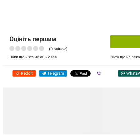
Оцініть першим
(
0
оцінок)
Ніхто ще не рек
Поки ще ніхто не оцінював
Reddit
Telegram
Viber
Whats