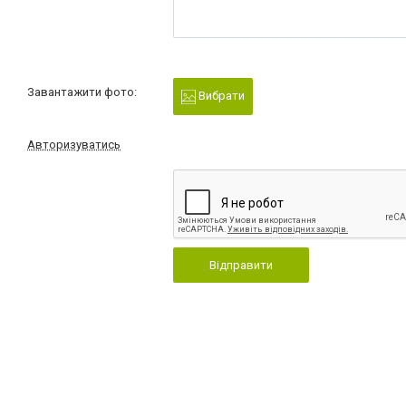
Завантажити фото:
Вибрати
Авторизуватись
Відправити