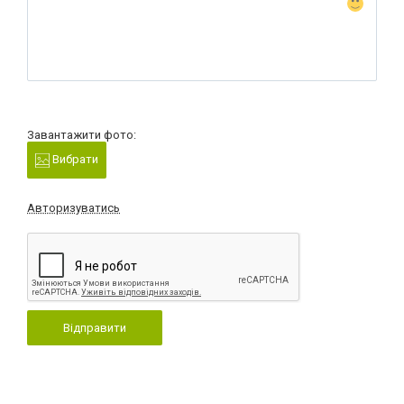
Завантажити фото:
Вибрати
Авторизуватись
Відправити