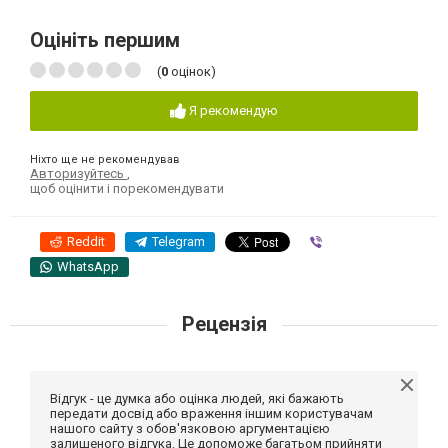
Оцініть першим
(
0
оцінок)
Я рекомендую
Ніхто ще не рекомендував
Авторизуйтесь
,
щоб оцінити і порекомендувати
Reddit
Telegram
Viber
WhatsApp
Рецензія
Відгук - це думка або оцінка людей, які бажають
передати досвід або враження іншим користувачам
нашого сайту з обов'язковою аргументацією
залишеного відгука. Це допоможе багатьом прийняти