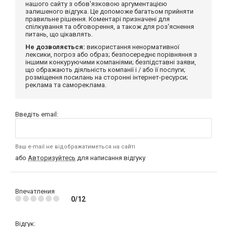
нашого сайту з обов'язковою аргументацією
залишеного відгука. Це допоможе багатьом прийняти
правильне рішення. Коментарі призначені для
спілкування та обговорення, а також для роз'яснення
питань, що цікавлять.
Не дозволяється:
використання ненормативної
лексики, погроз або образ; безпосереднє порівняння з
іншими конкуруючими компаніями; безпідставні заяви,
що ображають діяльність компанії і / або її послуги;
розміщення посилань на сторонні інтернет-ресурси;
реклама та самореклама.
Введіть email:
Ваш e-mail не відображатиметься на сайті
або
Авторизуйтесь
для написання відгуку
Впечатления
0/12
Відгук: