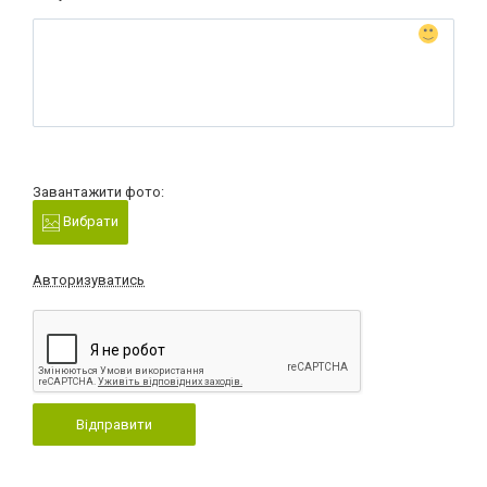
Завантажити фото:
Вибрати
Авторизуватись
Відправити