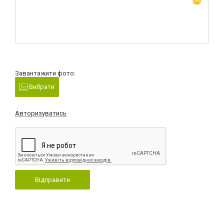
Завантажити фото:
Вибрати
Авторизуватись
Відправити