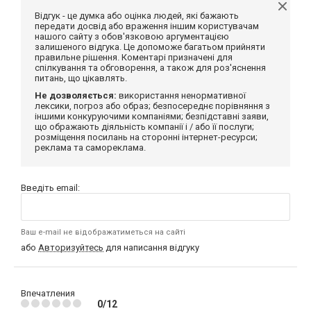
Відгук - це думка або оцінка людей, які бажають
передати досвід або враження іншим користувачам
нашого сайту з обов'язковою аргументацією
залишеного відгука. Це допоможе багатьом прийняти
правильне рішення. Коментарі призначені для
спілкування та обговорення, а також для роз'яснення
питань, що цікавлять.
Не дозволяється:
використання ненормативної
лексики, погроз або образ; безпосереднє порівняння з
іншими конкуруючими компаніями; безпідставні заяви,
що ображають діяльність компанії і / або її послуги;
розміщення посилань на сторонні інтернет-ресурси;
реклама та самореклама.
Введіть email:
Ваш e-mail не відображатиметься на сайті
або
Авторизуйтесь
для написання відгуку
Впечатления
0/12