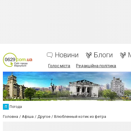
Новини
Блоги
Голос міста
Редакційна політика
П
Погода
Головна
Афіша
Другое
Влюбленный котик из фетра