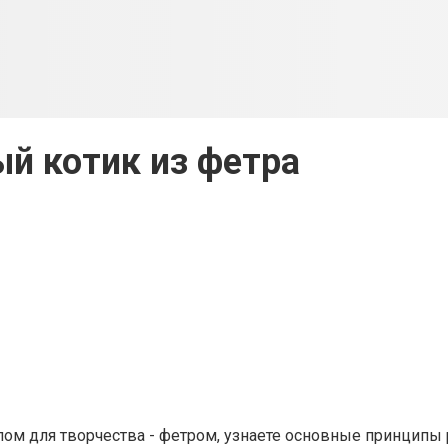
й котик из фетра
ом для творчества - фетром, узнаете основные принципы 