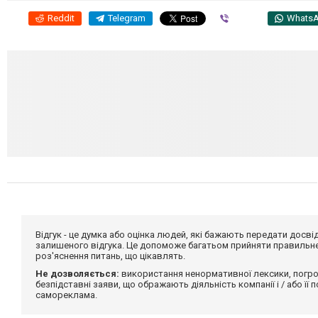
Reddit
Telegram
Viber
Whats
Відгук - це думка або оцінка людей, які бажають передати дос
залишеного відгука. Це допоможе багатьом прийняти правильне 
роз'яснення питань, що цікавлять.
Не дозволяється:
використання ненормативної лексики, погро
безпідставні заяви, що ображають діяльність компанії і / або її
самореклама.