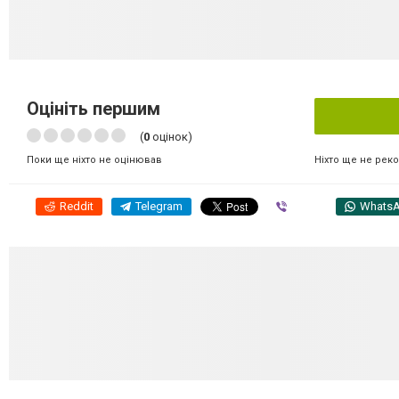
Оцініть першим
(
0
оцінок)
Ніхто ще не рек
Поки ще ніхто не оцінював
Reddit
Telegram
Viber
Whats