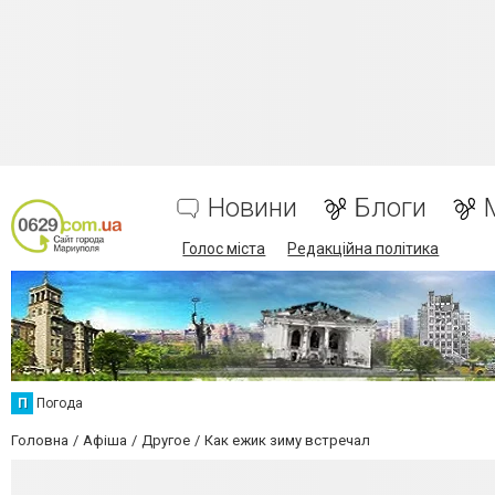
Новини
Блоги
Голос міста
Редакційна політика
П
Погода
Головна
Афіша
Другое
Как ежик зиму встречал