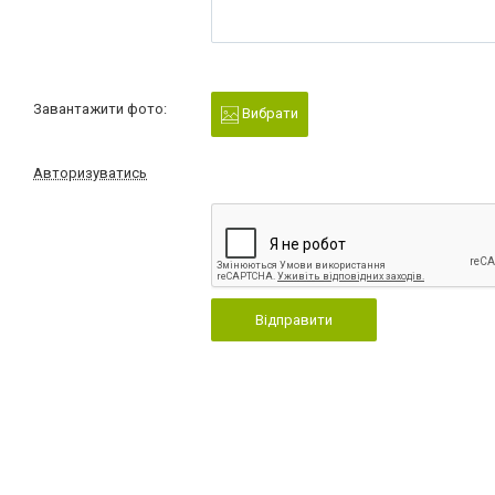
Завантажити фото:
Вибрати
Авторизуватись
Відправити