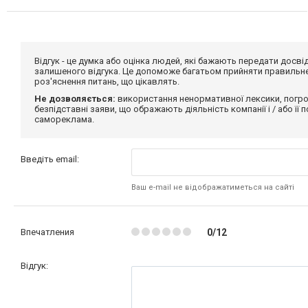
Відгук - це думка або оцінка людей, які бажають передати дос
залишеного відгука. Це допоможе багатьом прийняти правильне 
роз'яснення питань, що цікавлять.
Не дозволяється:
використання ненормативної лексики, погро
безпідставні заяви, що ображають діяльність компанії і / або її
самореклама.
Введіть email:
Ваш e-mail не відображатиметься на сайті
Впечатления
0/12
Відгук: