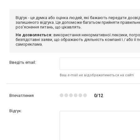
Відгук - це думка або оцінка людей, які бажають передати дос
залишеного відгука. Це допоможе багатьом прийняти правильне 
роз'яснення питань, що цікавлять.
Не дозволяється:
використання ненормативної лексики, погро
безпідставні заяви, що ображають діяльність компанії і / або її
самореклама.
Введіть email:
Ваш e-mail не відображатиметься на сайті
Впечатления
0/12
Відгук: