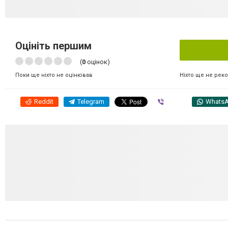
Оцініть першим
(
0
оцінок)
Ніхто ще не рек
Поки ще ніхто не оцінював
Reddit
Telegram
Viber
Whats