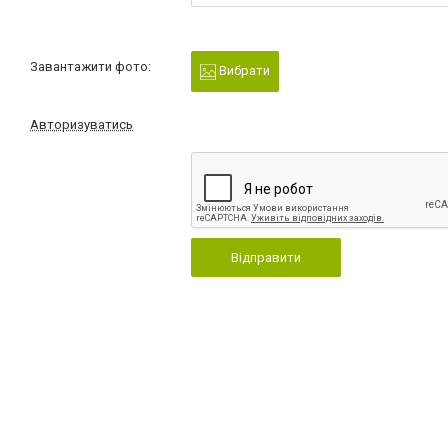
Завантажити фото:
Вибрати
Авторизуватись
Відправити