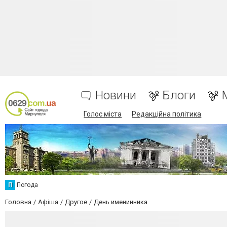
Новини
Блоги
Голос міста
Редакційна політика
П
Погода
Головна
Афіша
Другое
День именинника