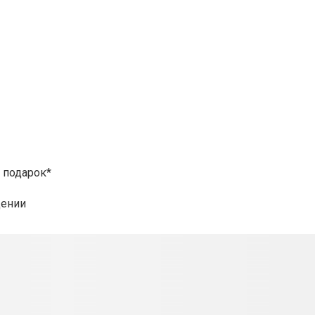
и подарок*
дении